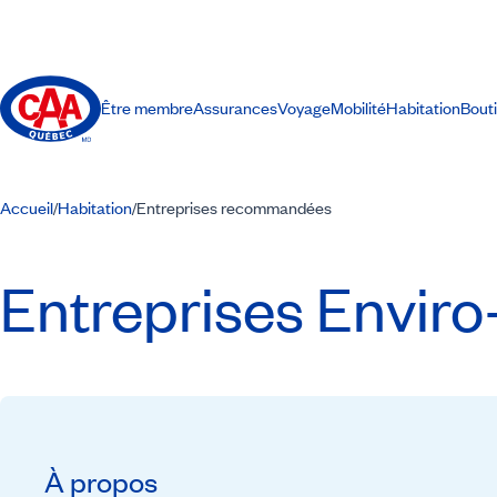
Être membre
Assurances
Voyage
Mobilité
Habitation
Bout
Accueil
Habitation
Entreprises recommandées
/
/
Entreprises Enviro
À propos
Recommandé par CAA-Québec