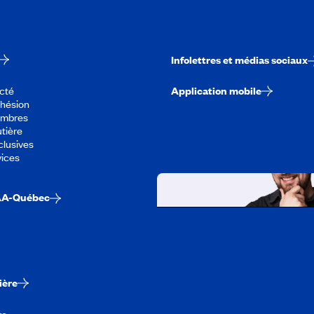
Infolettres et médias sociaux
cté
Application mobile
dhésion
embres
tière
lusives
vices
AA-Québec
Travailler chez CA
Découvrir tous nos empl
ière
re