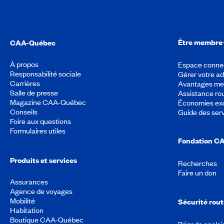
Être membre
CAA-Québec
À propos
Espace conne
Responsabilité sociale
Gérer votre a
Carrières
Avantages m
Salle de presse
Assistance rou
Magazine CAA-Québec
Économies exc
Conseils
Guide des ser
Foire aux questions
Formulaires utiles
Fondation C
Produits et services
Recherches
Faire un don
Assurances
Agence de voyages
Mobilité
Sécurité rout
Habitation
Boutique CAA-Québec
Brigade scolai