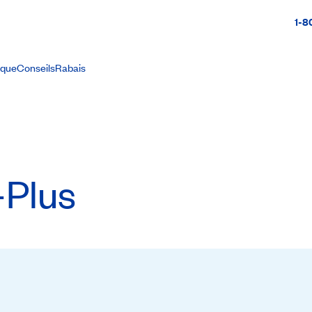
1-8
ique
Conseils
Rabais
-Plus