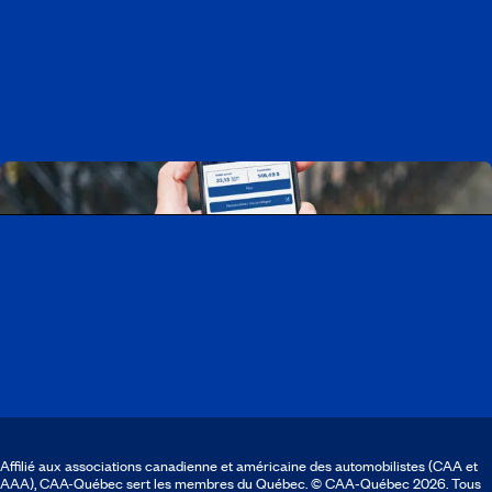
Travailler chez CAA-Québec
Découvrir tous nos emplois
Télécharger l’application CAA Mobile
Affilié aux associations canadienne et américaine des automobilistes (CAA et
AAA), CAA-Québec sert les membres du Québec. © CAA‑Québec 2026. Tous