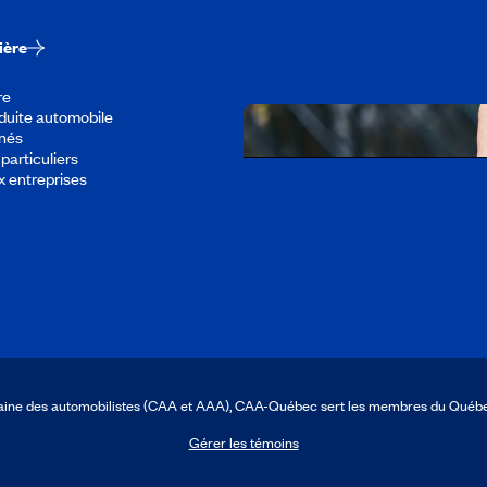
ière
re
duite automobile
înés
particuliers
x entreprises
Télécharger l’appli
icaine des automobilistes (CAA et AAA), CAA-Québec sert les membres du Québ
Gérer les témoins