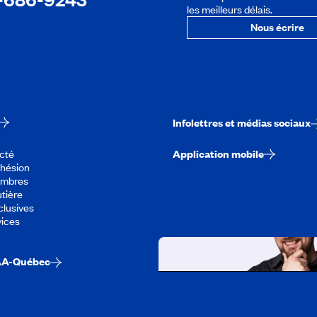
les meilleurs délais.
Nous écrire
Infolettres et médias sociaux
cté
Application mobile
dhésion
embres
tière
lusives
vices
AA-Québec
Travailler chez CA
Découvrir tous nos empl