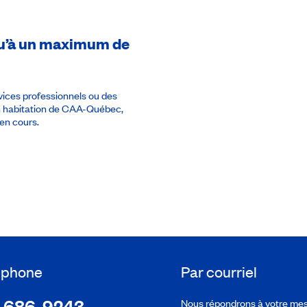
usqu’à un maximum de
rvices professionnels ou des
en habitation de CAA-Québec,
en cours.
léphone
Par courriel
-686-9243
Nous répondrons à votre me