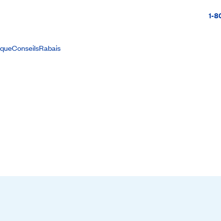
1-8
ique
Conseils
Rabais