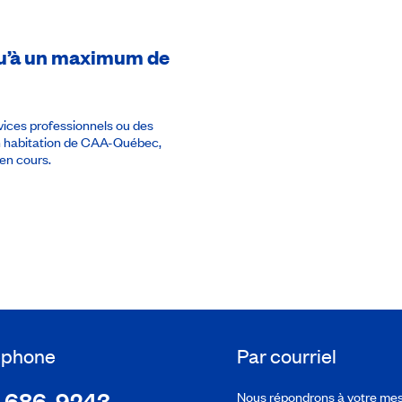
usqu’à un maximum de
rvices professionnels ou des
en habitation de CAA-Québec,
en cours.
léphone
Par courriel
-686-9243
Nous répondrons à votre me