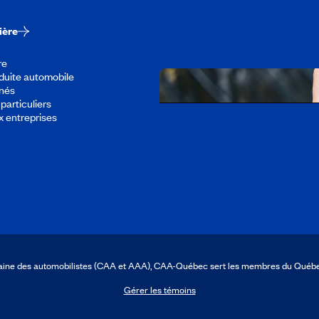
ière
re
duite automobile
înés
particuliers
x entreprises
Télécharger l’appli
icaine des automobilistes (CAA et AAA), CAA-Québec sert les membres du Québ
Gérer les témoins