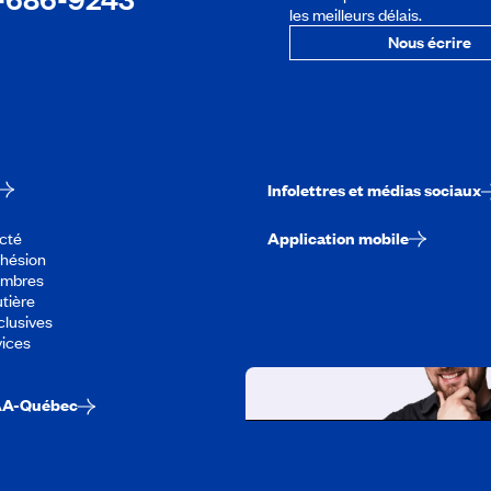
les meilleurs délais.
Nous écrire
Infolettres et médias sociaux
cté
Application mobile
dhésion
embres
tière
lusives
vices
AA-Québec
Travailler chez CA
Découvrir tous nos empl