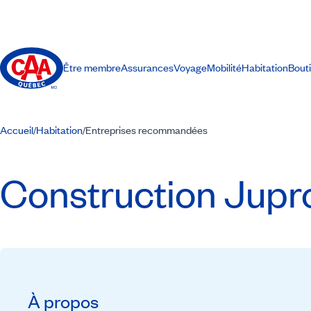
Être membre
Assurances
Voyage
Mobilité
Habitation
Bout
Accueil
Habitation
Entreprises recommandées
/
/
Construction Jupro
À propos
Recommandé par CAA-Québec