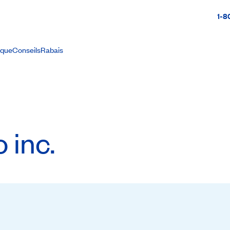
1-8
ique
Conseils
Rabais
 inc.