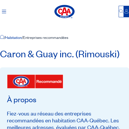
Bu
S
Accueil
/
Habitation
/
Entreprises recommandées
Caron & Guay inc. (Rimouski)
À propos
Fiez-vous au réseau des entreprises
recommandées en habitation CAA-Québec. Les
meilleures adresses, évaluées par CAA-Québec,