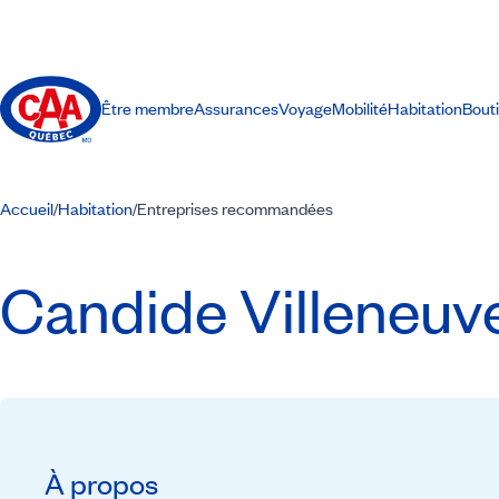
Être membre
Assurances
Voyage
Mobilité
Habitation
Bout
Accueil
Habitation
Entreprises recommandées
/
/
Candide Villeneuve
À propos
Recommandé par CAA-Québec