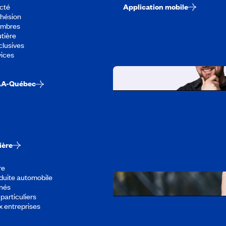
cté
Application mobile
dhésion
embres
tière
lusives
vices
AA-Québec
Travailler chez CA
Découvrir tous nos empl
ière
re
duite automobile
înés
particuliers
x entreprises
Télécharger l’appli