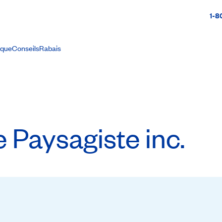
1-8
ique
Conseils
Rabais
 Paysagiste inc.