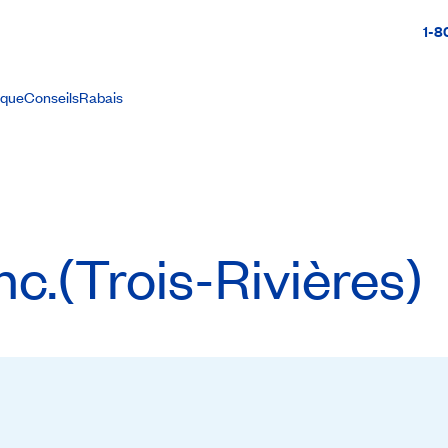
1-8
ique
Conseils
Rabais
c.(Trois-Rivières)