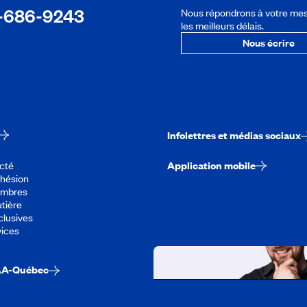
-686-9243
Nous répondrons à votre me
les meilleurs délais.
Nous écrire
Infolettres et médias sociaux
cté
Application mobile
dhésion
embres
tière
lusives
vices
AA-Québec
Travailler chez CA