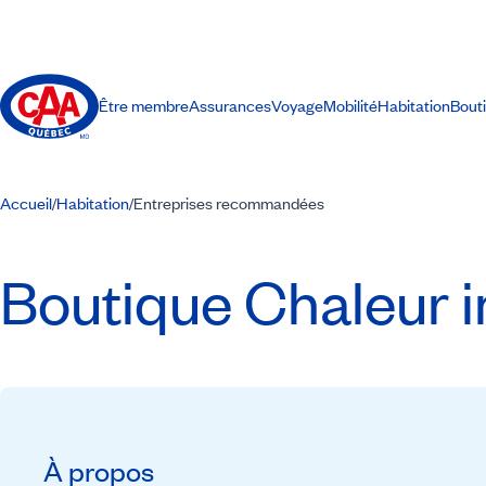
Être membre
Assurances
Voyage
Mobilité
Habitation
Bout
Accueil
Habitation
Entreprises recommandées
/
/
Boutique Chaleur in
À propos
Recommandé par CAA-Québec