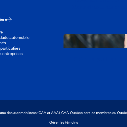
Découvrir tous nos empl
ière
re
duite automobile
înés
particuliers
x entreprises
Télécharger l’appli
icaine des automobilistes (CAA et AAA), CAA-Québec sert les membres du Québ
Gérer les témoins