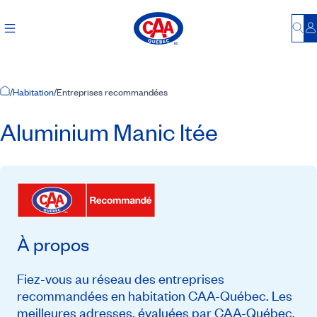
Bu
S
Accueil
/
Habitation
/
Entreprises recommandées
Aluminium Manic ltée
À propos
Fiez-vous au réseau des entreprises
recommandées en habitation CAA-Québec. Les
meilleures adresses, évaluées par CAA-Québec,