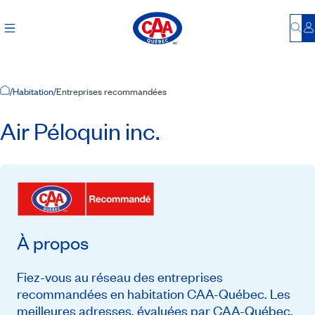
Bu
S
Accueil
/
Habitation
/
Entreprises recommandées
Air Péloquin inc.
À propos
Fiez-vous au réseau des entreprises
recommandées en habitation CAA-Québec. Les
meilleures adresses, évaluées par CAA-Québec,