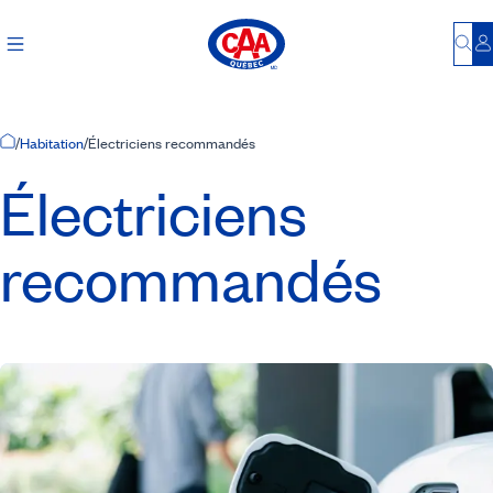
Bu
S
Accueil
/
Habitation
/
Électriciens recommandés
Électriciens
recommandés