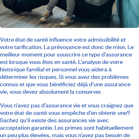
Votre état de santé influence votre admissibilité et
votre tarification. La prévoyance est donc de mise. Le
meilleur moment pour souscrire ce type d’assurance
est lorsque vous êtes en santé. L’analyse de votre
historique familial et personnel vous aidera à
déterminer les risques. Si vous avez des problèmes
connus et que vous bénéficiez déjà d’une assurance
vie, vous devez absolument la conserver.
Vous n’avez pas d’assurance vie et vous craignez que
votre état de santé vous empêche d’en obtenir une?
Sachez qu’il existe des assurances vie avec
acceptation garantie. Les primes sont habituellement
un peu plus élevées, mais vous n’avez pas besoin de