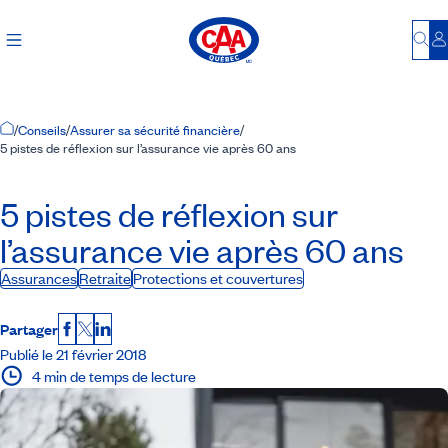
Bu
S
Accueil
/
Conseils
/
Assurer sa sécurité financière
/
5 pistes de réflexion sur l’assurance vie après 60 ans
5 pistes de réflexion sur
l’assurance vie après 60 ans
Assurances
Retraite
Protections et couvertures
Partager
Facebook
X
LinkedIn
Publié le 21 février 2018
4 min de temps de lecture