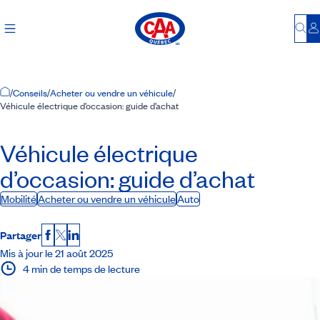
Bu
S
Accueil
/
Conseils
/
Acheter ou vendre un véhicule
/
Véhicule électrique d’occasion: guide d’achat
Véhicule électrique
d’occasion: guide d’achat
Mobilité
Acheter ou vendre un véhicule
Auto
Partager
Facebook
X
LinkedIn
Mis à jour le 21 août 2025
4 min de temps de lecture