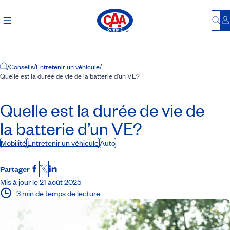
Bu
S
Accueil
/
Conseils
/
Entretenir un véhicule
/
Quelle est la durée de vie de la batterie d’un VE?
Quelle est la durée de vie de
la batterie d’un VE?
Mobilité
Entretenir un véhicule
Auto
Partager
Facebook
X
LinkedIn
Mis à jour le 21 août 2025
3 min de temps de lecture