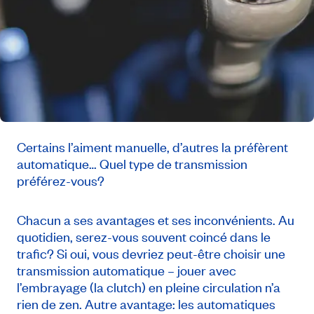
Certains l’aiment manuelle, d’autres la préfèrent
automatique… Quel type de transmission
préférez-vous?
Chacun a ses avantages et ses inconvénients. Au
quotidien, serez-vous souvent coincé dans le
trafic? Si oui, vous devriez peut-être choisir une
transmission automatique – jouer avec
l’embrayage (la
clutch
) en pleine circulation n’a
rien de zen. Autre avantage: les automatiques