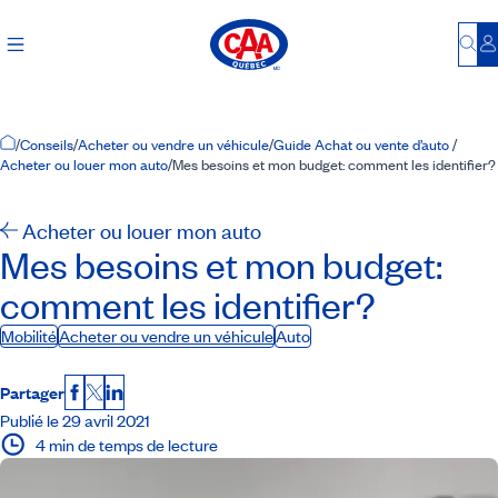
Bu
S
Accueil
/
Conseils
/
Acheter ou vendre un véhicule
/
Guide Achat ou vente d’auto
/
Acheter ou louer mon auto
/
Mes besoins et mon budget: comment les identifier?
Acheter ou louer mon auto
Mes besoins et mon budget:
comment les identifier?
Mobilité
Acheter ou vendre un véhicule
Auto
Partager
Facebook
X
LinkedIn
Publié le 29 avril 2021
4 min de temps de lecture