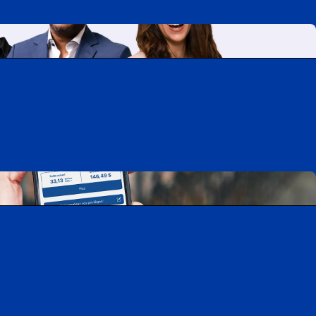
A-Québec
ois
cation CAA Mobile