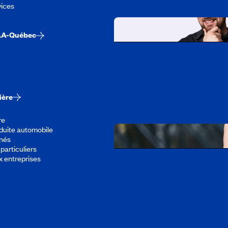
vices
AA-Québec
Travailler chez CA
Découvrir tous nos empl
ière
re
duite automobile
înés
particuliers
x entreprises
Télécharger l’appli