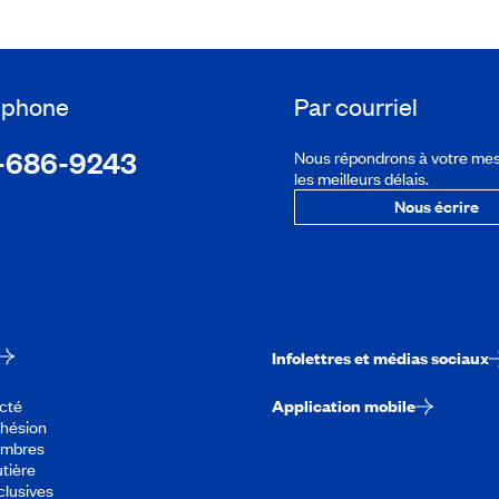
léphone
Par courriel
-686-9243
Nous répondrons à votre me
les meilleurs délais.
Nous écrire
Infolettres et médias sociaux
cté
Application mobile
dhésion
embres
tière
lusives