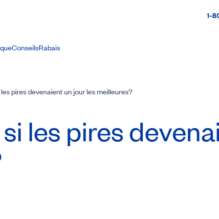
1-8
ique
Conseils
Rabais
i les pires devenaient un jour les meilleures?
 si les pires devena
?