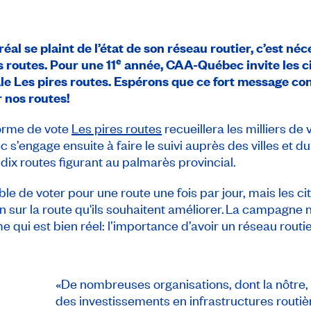
 se plaint de l’état de son réseau routier, c’est néc
e
s routes. Pour une 11
année, CAA-Québec invite les cit
ale
Les pires routes
. Espérons que ce fort message con
 nos routes!
forme de vote
Les pires routes
recueillera les milliers d
 s’engage ensuite à faire le suivi auprès des villes et d
dix routes figurant au palmarès provincial.
e de voter pour une route une fois par jour, mais les citoy
on sur la route qu'ils souhaitent améliorer. La campagne 
 qui est bien réel: l’importance d’avoir un réseau routie
«De nombreuses organisations, dont la nôtre,
des investissements en infrastructures routi