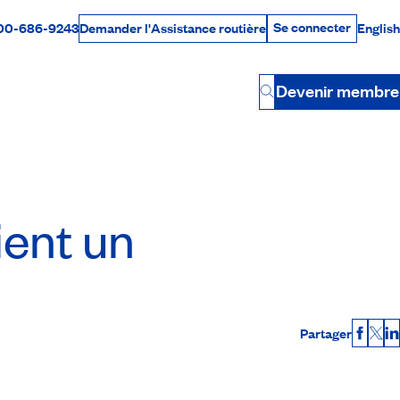
Se connecter
00-686-9243
English
Demander l'Assistance routière
Se connecter
Par téléphone
Devenir membre
Button
ient un
Partager
Faceb
X
L