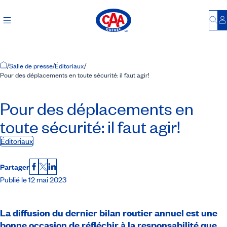
Bu
S
Accueil
/
Salle de presse
/
Éditoriaux
/
Pour des déplacements en toute sécurité: il faut agir!
Pour des déplacements en
toute sécurité: il faut agir!
Éditoriaux
Partager
Facebook
X
LinkedIn
Publié le 12 mai 2023
La diffusion du dernier bilan routier annuel est une
bonne occasion de réfléchir à la responsabilité que