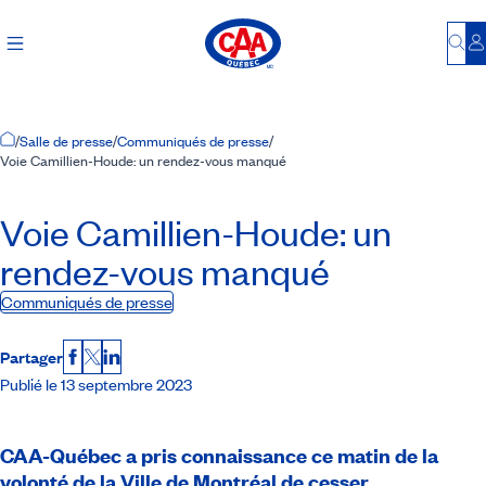
Bu
S
Accueil
/
Salle de presse
/
Communiqués de presse
/
Voie Camillien-Houde: un rendez-vous manqué
Voie Camillien-Houde: un
rendez-vous manqué
Communiqués de presse
Partager
Facebook
X
LinkedIn
Publié le 13 septembre 2023
CAA-Québec a pris connaissance ce matin de la
volonté de la Ville de Montréal de cesser