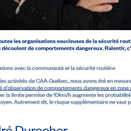
outes les organisations soucieuses de la sécurité rout
s découlent de comportements dangereux. Ralentir, c’e
ations avec la communauté et la sécurité routière
r des activités de CAA-Québec, nous avons été en mesu
ité d’observation de comportements dangereux en zone 
r la limite permise de 10km/h augmente les probabilités
moyen. Autrement dit, le risque supplémentaire ne vaut p
dré Durocher