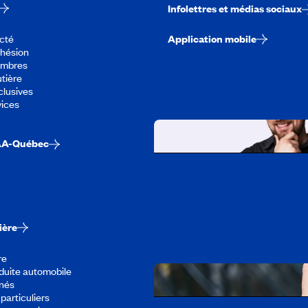
Infolettres et médias sociaux
cté
Application mobile
dhésion
embres
tière
lusives
vices
AA-Québec
Travailler chez CA
Découvrir tous nos empl
ière
re
duite automobile
înés
particuliers