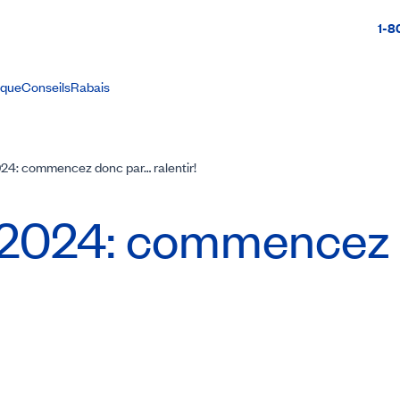
1-8
ique
Conseils
Rabais
024: commencez donc par… ralentir!
e 2024: commencez