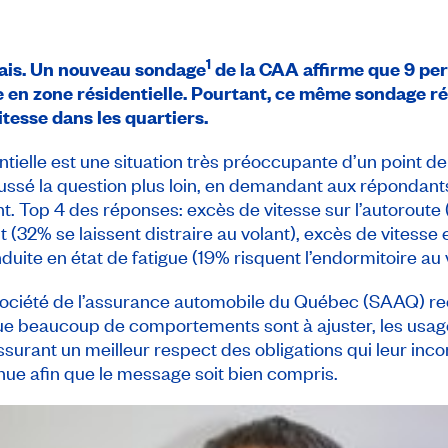
1
e fais. Un nouveau sondage
de la CAA affirme que 9 per
e en zone résidentielle. Pourtant, ce même sondage ré
itesse dans les quartiers.
tielle est une situation très préoccupante d’un point de v
ssé la question plus loin, en demandant aux répondant
nt.
Top
4 des réponses: excès de vitesse sur l’autoroute 
nt (32% se laissent distraire au volant), excès de vitesse
duite en état de fatigue (19% risquent l’endormitoire au 
Société de l’assurance automobile du Québec (SAAQ) r
ue beaucoup de comportements sont à ajuster, les usage
surant un meilleur respect des obligations qui leur inco
tinue afin que le message soit bien compris.