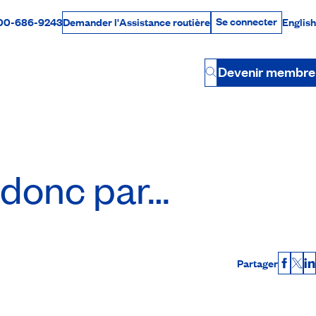
Se connecter
00-686-9243
English
Demander l'Assistance routière
Se connecter
Par téléphone
Devenir membre
Button
 donc par…
Partager
Faceb
X
L