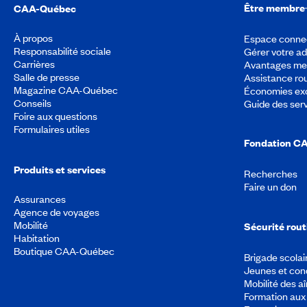
Être membre
CAA-Québec
À propos
Espace conne
Responsabilité sociale
Gérer votre a
Carrières
Avantages m
Salle de presse
Assistance rou
Magazine CAA-Québec
Économies exc
Conseils
Guide des ser
Foire aux questions
Formulaires utiles
Fondation C
Produits et services
Recherches
Faire un don
Assurances
Agence de voyages
Mobilité
Sécurité rout
Habitation
Boutique CAA-Québec
Brigade scolai
Jeunes et con
Mobilité des a
Formation aux 