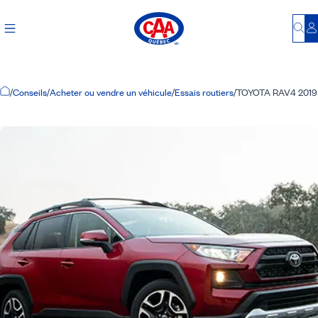
Bu
S
Accueil
/
Conseils
/
Acheter ou vendre un véhicule
/
Essais routiers
/
TOYOTA RAV4 2019