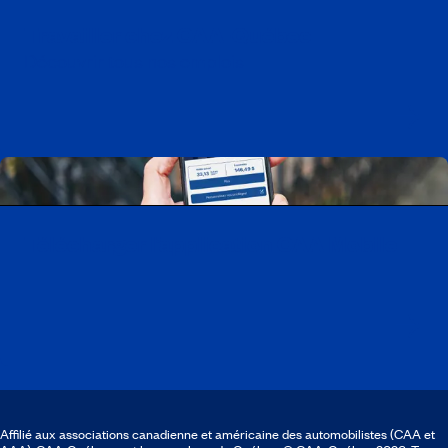
Travailler chez CAA-Québec
Découvrir tous nos emplois
Télécharger l’application CAA Mobile
Affilié aux associations canadienne et américaine des automobilistes (CAA et