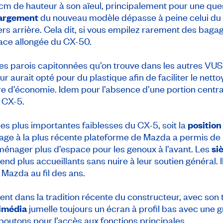
 cm de hauteur à son aïeul, principalement pour une ques
argement
du nouveau modèle dépasse à peine celui du 
ers arrière. Cela dit, si vous empilez rarement des baga
face allongée du CX-50.
r les parois capitonnées qu’on trouve dans les autres VU
 aurait opté pour du plastique afin de faciliter le net
re d’économie. Idem pour l’absence d’une portion centr
e CX-5.
s plus importantes faiblesses du CX-5, soit la
position
age à la plus récente plateforme de Mazda a permis de 
’aménager plus d’espace pour les genoux à l’avant. Les
si
end plus accueillants sans nuire à leur soutien général. 
Mazda au fil des ans.
nt dans la tradition récente du constructeur, avec son 
imédia
jumelle toujours un écran à profil bas avec une 
 boutons pour l’accès aux fonctions principales.