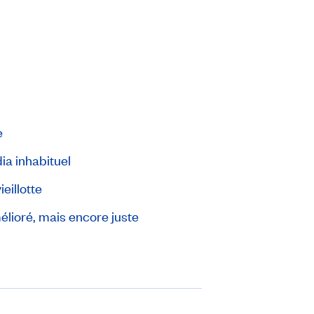
e
a inhabituel
ieillotte
élioré, mais encore juste