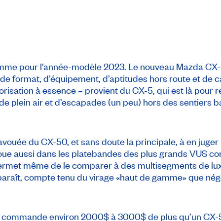
amme pour l’année-modèle 2023. Le nouveau Mazda CX-5
de format, d’équipement, d’aptitudes hors route et de 
isation à essence – provient du CX-5, qui est là pour re
e plein air et d’escapades (un peu) hors des sentiers b
 avouée du CX-50, et sans doute la principale, à en juge
joue aussi dans les platebandes des plus grands VUS 
rmet même de le comparer à des multisegments de luxe 
l y paraît, compte tenu du virage «haut de gamme» que né
0 commande environ 2000$ à 3000$ de plus qu’un CX-5