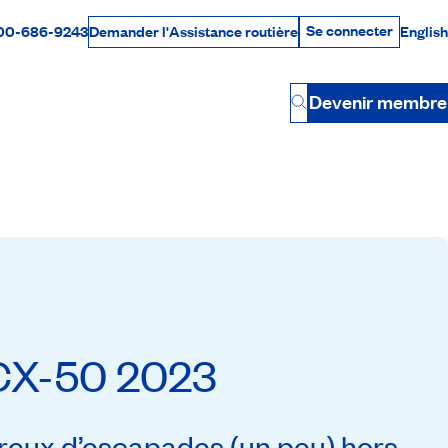
Se connecter
00-686-9243
English
Demander l'Assistance routière
Se connecter
Par téléphone
Devenir membre
Button
CX-50
2023
reux d’escapades (un peu) hors