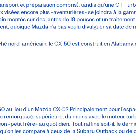
ransport et préparation compris), tandis qu’une GT Tur
x visées encore plus «aventurières» se joindra à la gamm
ain montés sur des jantes de 18 pouces et un traitement 
ent, quoique Mazda n’a pas voulu divulguer sa date de 
hé nord-américain, le CX-50 est construit en Alabam
0 au lieu d’un Mazda CX-5? Principalement pour l’espa
e remorquage supérieure, du moins avec le moteur turb
on «petit frère» au quotidien. Tout raffiné soit-il, le de
lorsqu’on les compare à ceux de la Subaru Outback ou de 