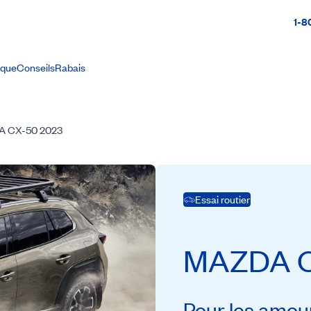
1-8
ique
Conseils
Rabais
 CX-50 2023
Essai routier
MAZDA
Pour les amou