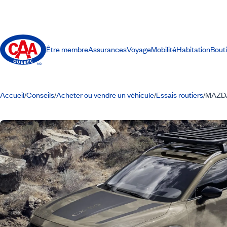
Être membre
Assurances
Voyage
Mobilité
Habitation
Bout
Accueil
Conseils
Acheter ou vendre un véhicule
Essais routiers
MAZDA
/
/
/
/