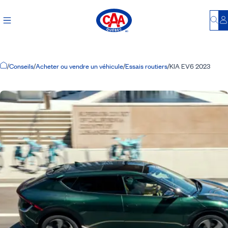
Bu
S
Accueil
/
Conseils
/
Acheter ou vendre un véhicule
/
Essais routiers
/
KIA EV6 2023