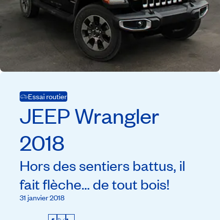
Essai routier
JEEP
Wrangler
2018
Hors des sentiers battus, il
fait flèche… de tout bois!
31 janvier 2018