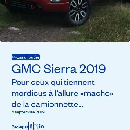
Essai routier
GMC
Sierra
2019
Pour ceux qui tiennent
mordicus à l’allure «macho»
de la camionnette…
5 septembre 2019
Partager
Facebook
X
LinkedIn