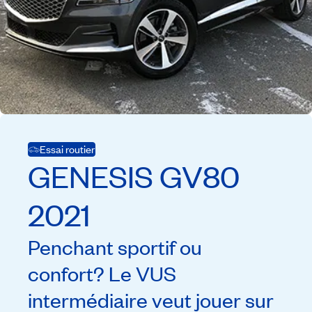
Essai routier
GENESIS
GV80
2021
Penchant sportif ou
confort? Le VUS
intermédiaire veut jouer sur