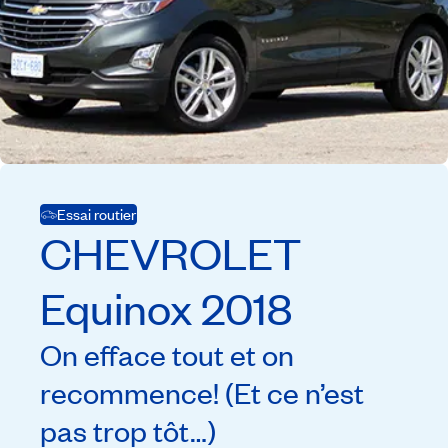
Essai routier
CHEVROLET
Equinox
2018
On efface tout et on
recommence! (Et ce n’est
pas trop tôt…)