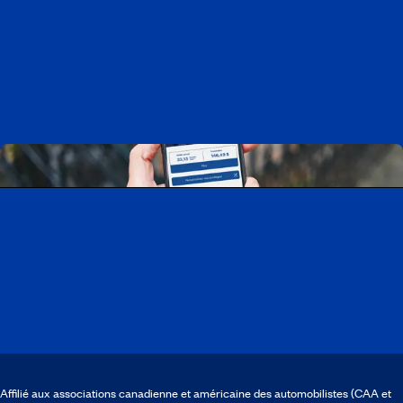
Travailler chez CAA-Québec
Découvrir tous nos emplois
Télécharger l’application CAA Mobile
Affilié aux associations canadienne et américaine des automobilistes (CAA et