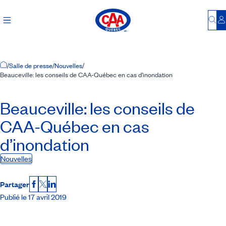
Bu
S
Accueil
/
Salle de presse
/
Nouvelles
/
Beauceville: les conseils de CAA-Québec en cas d’inondation
Beauceville: les conseils de
CAA-Québec
en cas
d’inondation
Nouvelles
Partager
Facebook
X
LinkedIn
Publié le 17 avril 2019