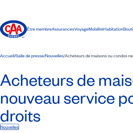
Être membre
Assurances
Voyage
Mobilité
Habitation
Bout
Accueil
Salle de presse
Nouvelles
Acheteurs de maisons ou condos neuf
/
/
/
Acheteurs de mais
nouveau service po
droits
Nouvelles