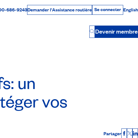
Se connecter
00-686-9243
English
Demander l'Assistance routière
Se connecter
Par téléphone
Devenir membre
Button
s: un
otéger vos
Partager
Faceb
X
L