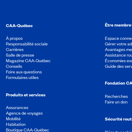
Être membre
CAA-Québec
À propos
Espace conne
Responsabilité sociale
Gérer votre a
Carrières
Avantages m
Salle de presse
Assistance rou
Magazine CAA-Québec
Économies exc
Conseils
Guide des ser
Foire aux questions
Formulaires utiles
Fondation C
Produits et services
Recherches
Faire un don
Assurances
Agence de voyages
Mobilité
Sécurité rout
Habitation
Boutique CAA-Québec
Brigade scolai