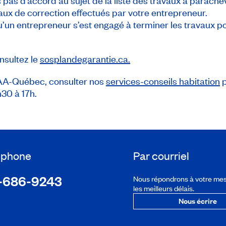
 pas d’accord au sujet de la liste des travaux à parachev
vaux de correction effectués par votre entrepreneur.
’un entrepreneur s’est engagé à terminer les travaux pour
nsultez le
sosplandegarantie.ca.
CAA-Québec, consulter nos
services-conseils habitation
p
h30 à 17h.
léphone
Par courriel
-686-9243
Nous répondrons à votre me
les meilleurs délais.
Nous écrire