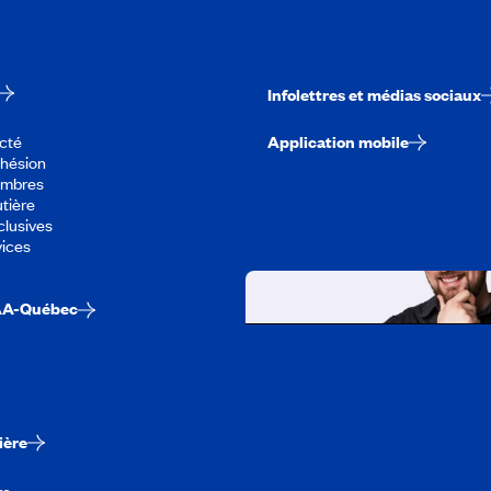
Infolettres et médias sociaux
cté
Application mobile
dhésion
embres
tière
lusives
vices
AA-Québec
Travailler chez CA
Découvrir tous nos empl
ière
re