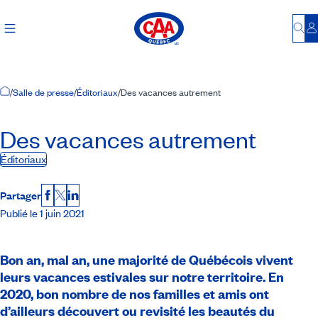
Bu
S
Accueil
/
Salle de presse
/
Éditoriaux
/
Des vacances autrement
Des vacances autrement
Éditoriaux
Partager
Facebook
X
LinkedIn
Publié le 1 juin 2021
Bon an, mal an, une majorité de Québécois vivent
leurs vacances estivales sur notre territoire. En
2020, bon nombre de nos familles et amis ont
d’ailleurs découvert ou revisité les beautés du